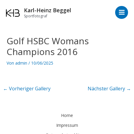
Zum
Main
Karl-Heinz Beggel
Inhalt
Men
Sportfotograf
springen
Golf HSBC Womans
Champions 2016
Von
admin
/
10/06/2025
←
Vorheriger Gallery
Nächster Gallery
→
Home
Impressum