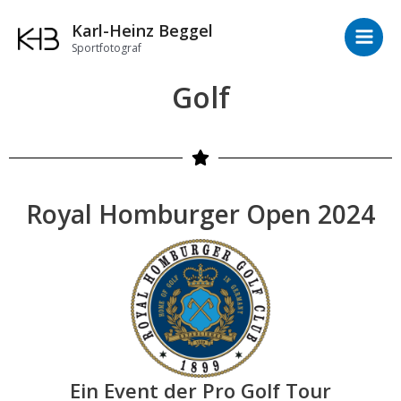
Zum
Main
Karl-Heinz Beggel
Inhalt
Men
Sportfotograf
springen
Golf
Royal Homburger Open 2024
Ein Event der Pro Golf Tour